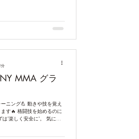
2分
UNNY MMA グラ
ーニング💪 動きや技を覚え
ます🔥 格闘技を始めるのに
は"楽しく安全に"。 気にな
い。 皆んなで一緒に、格闘
拡げていきましょう！