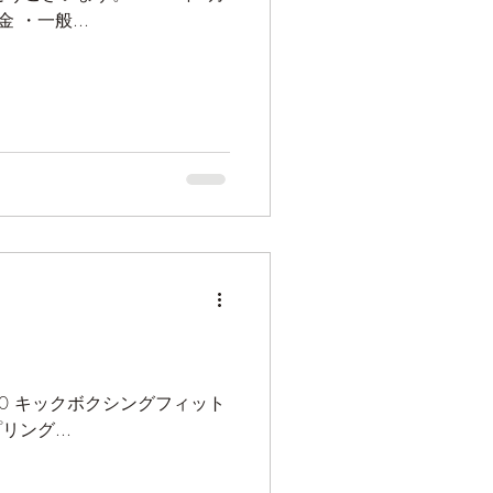
から以下の通り改定させて頂きます。 ■改定料金 ・一般...
:30 キックボクシングフィット
の要望に応じて指導致します） ○グラップリング...