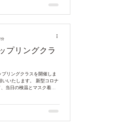
2分
グラップリングクラ
グラップリングクラスを開催しま
て、当日の検温とマスク着用
。 また、体調不良を感じら
い。 ...