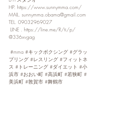
HP. 
https://www.sunnymma.com/
MAIL. 
sunnymma.obama@gmail.com
TEL. 09032969027
 LINE . 
https://line.me/R/ti/p/
@336xvgag ⁡
#mma
#キックボクシング
#グラッ
プリング
#レスリング
#フィットネ
ス
#トレーニング
#ダイエット
#小
浜市
#おおい町
#高浜町
#若狭町
#
美浜町
#敦賀市
#舞鶴市
最新記事
すべて表示