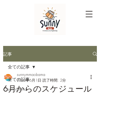
記事
全ての記事
sunnymmaobama
全ての記事
2024年6月1日
読了時間: 2分
6月からのスケジュール
sunnymma