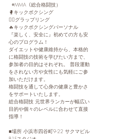
 ⁡ ◉MMA（総合格闘技） 
🥊キックボクシング 
🤼‍♂️グラップリング 
🔥キックボクシングパーソナル ⁡ 
『楽しく、安全に』初めての方も安
心のプログラム！ 
ダイエットや健康維持から、本格的
に格闘技の技術を学びたい方まで、
参加者の目的はそれぞれ。 普段運動
をされない方や女性にも気軽にご参
加いただけます。
格闘技を通して心身の健康と豊かさ
をサポートいたします。 ⁡ 
総合格闘技 元世界ランカーが幅広い
目的や個々のレベルに合わせて直接
指導！ ⁡ 
■場所 小浜市四谷町9-22 サクマビル
B1Fスタジオ ⁡ 