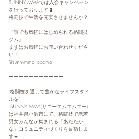
SUNNY MMAでは入会キャンペーン
を行っております🥊 
格闘技で生活を充実させませんか？ 
⁡ 
『誰でも気軽にはじめられる格闘技
ジム』 ⁡ 
まずはお気軽にお問い合わせくださ
い！ 
@sunnymma_obama 
ーーーーーーーーーーー ⁡ 
"格闘技を通して豊かなライフスタイ
ルを"
 SUNNY MMA(サニーエムエムエー)
は福井県小浜市にて、格闘技で老若
男女みんなが集まれる「あたたか
な」コミュニティづくりを目指しま
す☀️