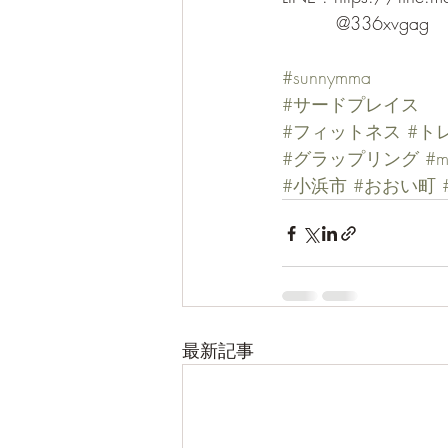
　　　@336xvgag
#sunnymma
#サードプレイス
#フィットネス
#ト
#グラップリング
#
#小浜市
#おおい町
最新記事