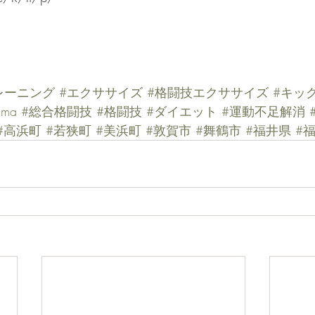
レーニング
#エクササイズ
#格闘技エクササイズ
#キッ
mma
#総合格闘技
#格闘技
#ダイエット
#運動不足解消
#高浜町
#若狭町
#美浜町
#敦賀市
#舞鶴市
#福井県
#