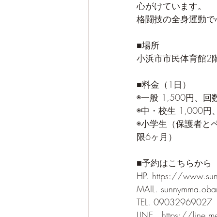
心がけています。
格闘技の全身運動で
■場所　
小浜市市民体育館2
■料金（1日）
◉一般 1,500円、
◉中・校生 1,000
◉小学生（保護者とペ
限6ヶ月）
■予約はこちらから
HP. https://www.s
MAIL. sunnymma.ob
TEL. 09032969027
LINE . https://line.