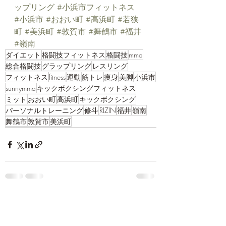
ップリング
#小浜市フィットネス
#小浜市
#おおい町
#高浜町
#若狭
町
#美浜町
#敦賀市
#舞鶴市
#福井
#嶺南
ダイエット
格闘技フィットネス
格闘技
mma
総合格闘技
グラップリング
レスリング
フィットネス
fitness
運動
筋トレ
痩身
美脚
小浜市
sunnymma
キックボクシングフィットネス
ミット
おおい町
高浜町
キックボクシング
パーソナルトレーニング
修斗
RIZIN
福井
嶺南
舞鶴市
敦賀市
美浜町
最新記事
すべて表示