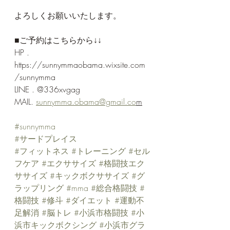
よろしくお願いいたします。
■ご予約はこちらから↓↓
HP . 
https://sunnymmaobama.wixsite.com
/sunnymma
LINE . @336xvgag
MAIL. 
sunnymma.obama@gmail.co
m
#sunnymma
#サードプレイス
#フィットネス
#トレーニング
#セル
フケア
#エクササイズ
#格闘技エク
ササイズ
#キックボクササイズ
#グ
ラップリング
#mma
#総合格闘技
#
格闘技
#修斗
#ダイエット
#運動不
足解消
#脳トレ
#小浜市格闘技
#小
浜市キックボクシング
#小浜市グラ