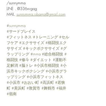
/sunnymma
LINE . @336xvgag
MAIL. 
sunnymma.obama@gmail.com
#sunnymma
#サードプレイス
#フィットネス
#トレーニング
#セル
フケア
#エクササイズ
#格闘技エク
ササイズ
#キックボクササイズ
#グ
ラップリング
#mma
#総合格闘技
#
格闘技
#修斗
#ダイエット
#運動不
足解消
#脳トレ
#小浜市格闘技
#小
浜市キックボクシング
#小浜市グラ
ップリング
#小浜市フィットネス
#小浜市
#おおい町
#高浜町
#若狭
町
#美浜町
#敦賀市
#舞鶴市
#福井
#嶺南