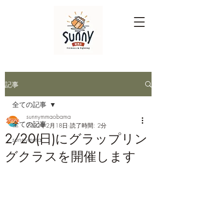
記事
全ての記事
sunnymmaobama
全ての記事
2022年2月18日
読了時間: 2分
2/20(日)にグラップリン
sunnymma
グクラスを開催します