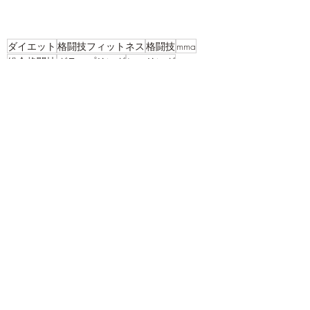
ダイエット
格闘技フィットネス
格闘技
mma
総合格闘技
グラップリング
レスリング
フィットネス
fitness
運動
筋トレ
痩身
美脚
小浜市
sunnymma
キックボクシングフィットネス
ミット
高浜町
キックボクシング
パーソナルトレーニング
修斗
最新記事
すべて表示