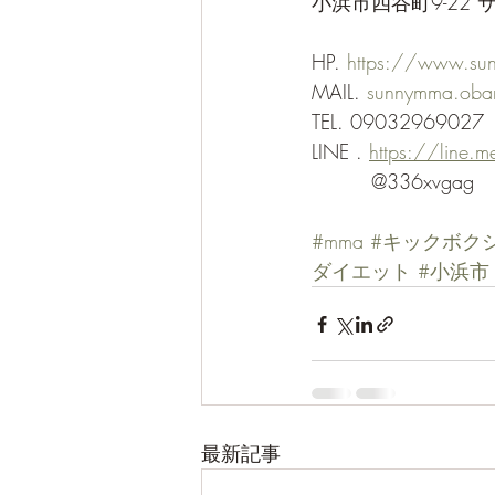
小浜市四谷町9-22 
HP. 
https://www.su
MAIL. 
sunnymma.oba
TEL. 09032969027
LINE . 
https://line.
　　　@336xvgag
#mma
#キックボク
ダイエット
#小浜市
最新記事