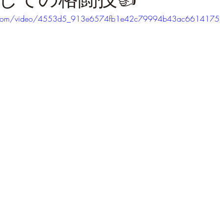
atic.com/video/4553d5_913e6574fb1e42c79994b43ac6614175