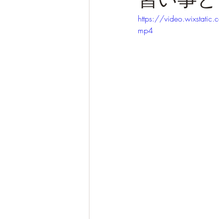
https://video.wixst
mp4