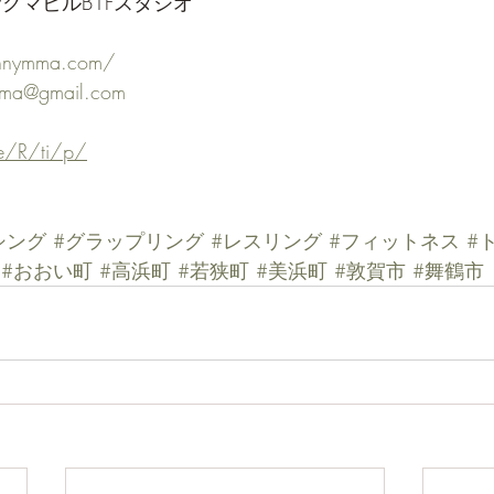
サクマビルB1Fスタジオ
nnymma.com/
ma@gmail.com
me/R/ti/p/
シング
#グラップリング
#レスリング
#フィットネス
#
#おおい町
#高浜町
#若狭町
#美浜町
#敦賀市
#舞鶴市